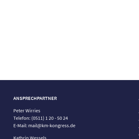
ANSPRECHPARTNER
Peter Wirries
Telefon: (0511) 1 20 - 50 24
E-Mail: mail@km-kongress.de
Kathrin Wessels