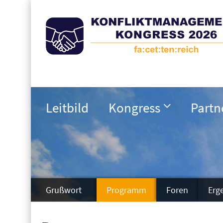
Leitbild
Kongress
Partn
Grußwort
Programm
Foren
Erg