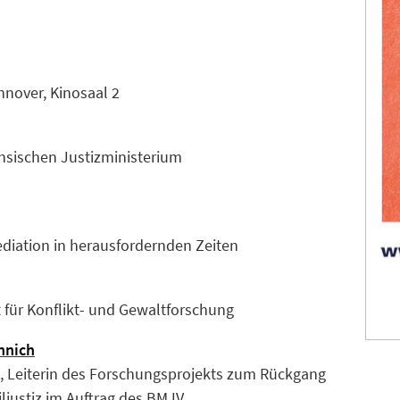
nover, Kinosaal 2
hsischen Justizministerium
iation in herausfordernden Zeiten
ut für Konflikt- und Gewaltforschung
annich
g, Leiterin des Forschungsprojekts zum Rückgang
iljustiz im Auftrag des BMJV